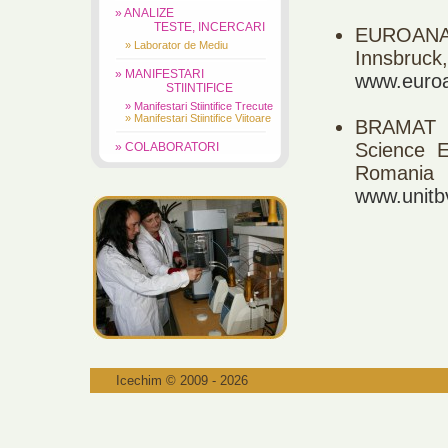
» ANALIZE
TESTE, INCERCARI
EUROANA
» Laborator de Mediu
Innsbruck,
» MANIFESTARI
www.euroa
STIINTIFICE
» Manifestari Stiintifice Trecute
» Manifestari Stiintifice Viitoare
BRAMAT 2
Science E
» COLABORATORI
Romania
www.unitb
Icechim © 2009 - 2026