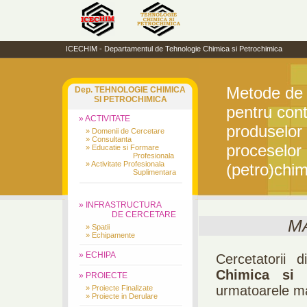
ICECHIM - Departamentul de Tehnologie Chimica si Petrochimica
Metode de 
Dep. TEHNOLOGIE CHIMICA
SI PETROCHIMICA
pentru cont
» ACTIVITATE
produselor 
» Domenii de Cercetare
» Consultanta
proceselor
» Educatie si Formare
Profesionala
» Activitate Profesionala
(petro)chim
Suplimentara
» INFRASTRUCTURA
DE CERCETARE
M
» Spatii
» Echipamente
» ECHIPA
Cercetatorii 
Chimica si
» PROIECTE
urmatoarele mani
» Proiecte Finalizate
» Proiecte in Derulare