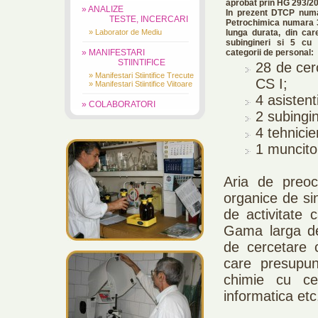
aprobat prin HG 293/2
» ANALIZE
In prezent DTCP numa
TESTE, INCERCARI
Petrochimica numara 39
» Laborator de Mediu
lunga durata, din car
subingineri si 5 cu 
» MANIFESTARI
categorii de personal:
STIINTIFICE
28 de cerc
» Manifestari Stiintifice Trecute
CS I;
» Manifestari Stiintifice Viitoare
4 asistent
» COLABORATORI
2 subingin
4 tehnicie
1 muncito
Aria de preoc
organice de sin
de activitate 
Gama larga de
de cercetare c
care presupun
chimie cu cele
informatica etc