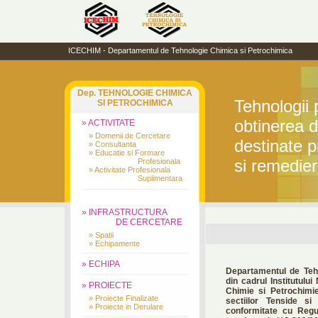
ICECHIM - Departamentul de Tehnologie Chimica si Petrochimica
Dep. TEHNOLOGIE CHIMICA
Tehnologii 
SI PETROCHIMICA
obtinerea 
» ACTIVITATE
» Domenii de Cercetare
destinate p
» Consultanta
» Educatie si Formare
si remedier
Profesionala
» Activitate Profesionala
Suplimentara
» INFRASTRUCTURA
DE CERCETARE
» Spatii
» Echipamente
» ECHIPA
Departamentul de Teh
din cadrul Institutulu
» PROIECTE
Chimie si Petrochimi
» Proiecte Finalizate
sectiilor Tenside si
» Proiecte in Derulare
conformitate cu Regu