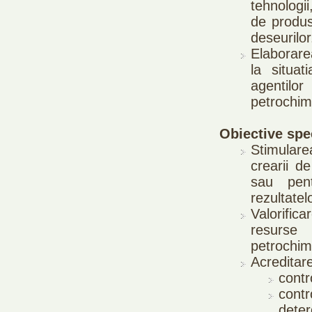
tehnologi
de produse
deseurilor
Elaborare
la situat
agentil
petrochim
Obiective spe
Stimulare
crearii de
sau pent
rezultatel
Valorifica
resurse
petrochim
Acreditare
contro
contr
dete