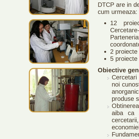
DTCP are in der
cum urmeaza:
12 proie
Cerceta
Parteneriat
coordonato
2 proiecte
5 proiect
Obiective gen
Cercetar
noi cunost
anorganic
produse s
Obtinerea 
aiba ca 
cercetari
economiei n
Fundamen